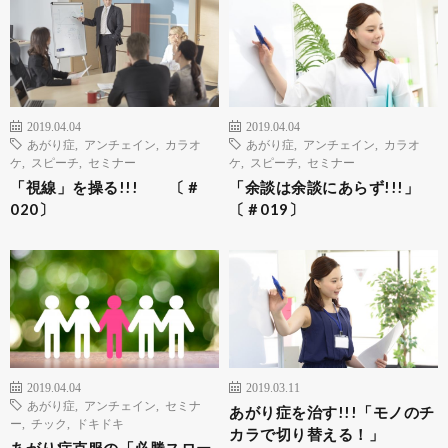
2019.04.04
2019.04.04
あがり症
,
アンチェイン
,
カラオ
あがり症
,
アンチェイン
,
カラオ
ケ
,
スピーチ
,
セミナー
ケ
,
スピーチ
,
セミナー
「視線」を操る!!! 〔＃
「余談は余談にあらず!!!」
020〕
〔＃019〕
2019.04.04
2019.03.11
あがり症
,
アンチェイン
,
セミナ
あがり症を治す!!!「モノのチ
ー
,
チック
,
ドキドキ
カラで切り替える！」
あがり症克服の「必勝スロー