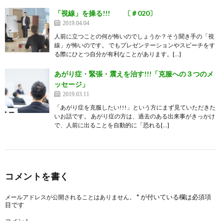
「視線」を操る!!! 〔＃020〕
2019.04.04
人前に立つことの何が怖いのでしょうか？そう聞き手の「視
線」が怖いのです。 でもプレゼンテーションやスピーチをす
る際にひとつ自分が有利なことがあります。[…]
あがり症・緊張・震えを治す!!!「克服への３つのメ
ッセージ」
2019.03.11
「あがり症を克服したい!!!」という方にまず見ていただきた
いお話です。 あがり症の方は、過去のある出来事がきっかけ
で、人前に出ることを自動的に「恐れる[…]
コメントを書く
*
が付いている欄は必須項
メールアドレスが公開されることはありません。
目です
コメント