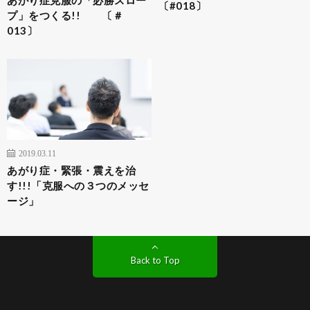
〔#018〕
プ」をつくる!! 〔＃
013〕
2019.03.11
あがり症・緊張・震えを治
す!!!「克服への３つのメッセ
ージ」
Back to Top