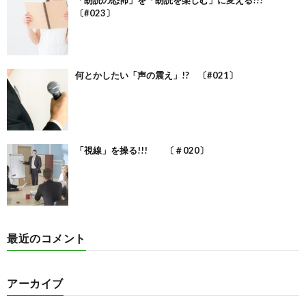
〔#023〕
何とかしたい「声の震え」!? 〔#021〕
「視線」を操る!!! 〔＃020〕
最近のコメント
アーカイブ