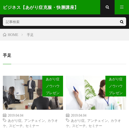
ビジネス【あがり症克服・快勝講座】
手足
HOME
手足
あがり症
あがり症
ノウハウ
ノウハウ
プレゼン
プレゼン
2019.04.04
2019.04.04
あがり症
,
アンチェイン
,
カラオ
あがり症
,
アンチェイン
,
カラオ
ケ
,
スピーチ
,
セミナー
ケ
,
スピーチ
,
セミナー