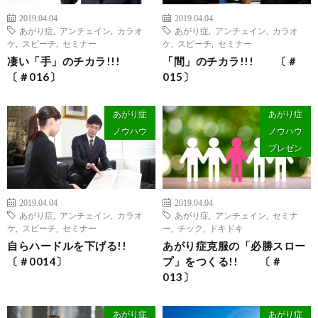
2019.04.04
2019.04.04
あがり症
,
アンチェイン
,
カラオ
あがり症
,
アンチェイン
,
カラオ
ケ
,
スピーチ
,
セミナー
ケ
,
スピーチ
,
セミナー
凄い「手」のチカラ!!!
「間」のチカラ!!! 〔＃
〔＃016〕
015〕
あがり症
あがり症
ノウハウ
ノウハウ
プレゼン
2019.04.04
2019.04.04
あがり症
,
アンチェイン
,
カラオ
あがり症
,
アンチェイン
,
セミナ
ケ
,
スピーチ
,
セミナー
ー
,
チック
,
ドキドキ
自らハードルを下げる!!
あがり症克服の「必勝スロー
〔＃0014〕
プ」をつくる!! 〔＃
013〕
あがり症
あがり症