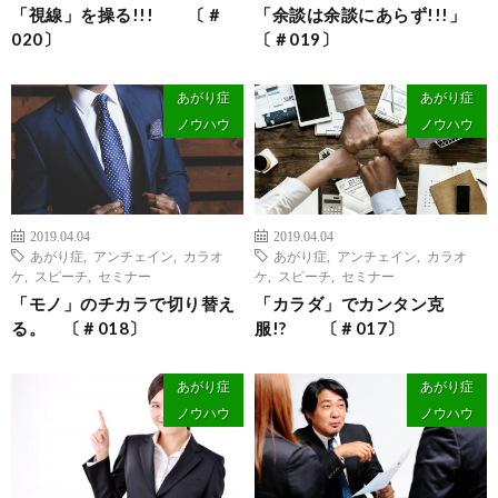
「視線」を操る!!! 〔＃
「余談は余談にあらず!!!」
020〕
〔＃019〕
あがり症
あがり症
ノウハウ
ノウハウ
2019.04.04
2019.04.04
あがり症
,
アンチェイン
,
カラオ
あがり症
,
アンチェイン
,
カラオ
ケ
,
スピーチ
,
セミナー
ケ
,
スピーチ
,
セミナー
「モノ」のチカラで切り替え
「カラダ」でカンタン克
る。 〔＃018〕
服!? 〔＃017〕
あがり症
あがり症
ノウハウ
ノウハウ