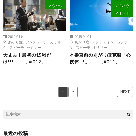
ノウハウ
ノウハウ
マインド
2019.04.04
2019.04.04
あがり症
,
アンチェイン
,
カラオ
あがり症
,
アンチェイン
,
カラオ
ケ
,
スピーチ
,
セミナー
ケ
,
スピーチ
,
セミナー
大丈夫！最初の15秒だ
本番直前のあがり症克服「心
け!!! 〔＃012〕
技体!!!」 〔#011〕
NEXT
1
2
最近の投稿